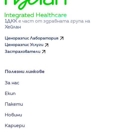
1ДКК
 е част от здравната група на 
Хейлан
Ценоразпис Лаборатория
Ценоразпис Услуги
Застрахователи
Полезни линкове
За нас
Екип
Пакети
Новини
Кариери