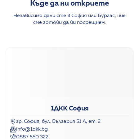
Къде да ни откриете
Независимо дали сте в София или Бургас, ние
сме готови да ви посрещнем.
1ДКК София
гр. София, бул. България 51 А, ет. 2
info@1dkk.bg
0887 550 322