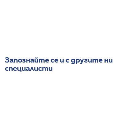
детско развитие (от 2 месеца до 3 години). Към
момента е част от екипа на Първа детска
консултативна клиника (1 ДКК).
Владее френски, руски и румънски език.
Запознайте се и с другите ни
специалисти