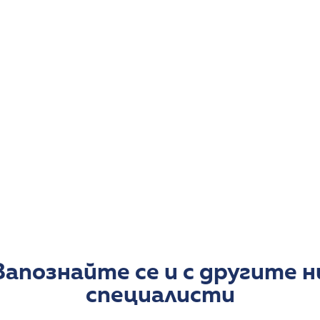
След своето дипломиране в периода от 1995 г. до
работи в МБАЛ Д-р Тота Венкова Габрово. От 1999
отделение към Национална многопрофилна трансп
София. От 2012 г. е лекар специалист към УМБАЛ
Практикувала е в ДКЦ 5 София.
Към момента д-р Ботева-Кирчева е част от еки
консултативна клиника.
Научни интереси
Д-р Ирина Ботева има интереси и професионалн
прагова и говорна аудиометрия, тимпанометрия
Запознайте се и с другите н
специалисти