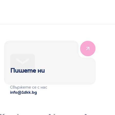
ия
Педиатрия
Пишете ни
Свържете се с нас
info@1dkk.bg