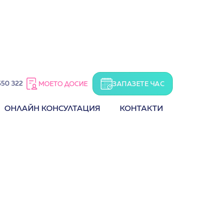
550 322
ЗАПАЗЕТЕ ЧАС
МОЕТО ДОСИЕ
ОНЛАЙН КОНСУЛТАЦИЯ
КОНТАКТИ
УНГ
д-р Ирина Ботева-Кирчев
Запази час
SUPERDOC
CONSENTO
Образованиe и квалификации