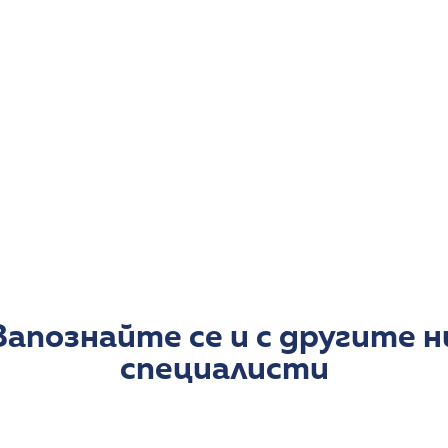
нейния богат клиничен опит и познания.
От създаването на 1ДКК доц. д-р М. Гайдарова е
клиниката.
Научни интереси
Научните интереси на доц. д-р Мария Гайдарова
аномалии на отделителната система, инфекции
образните изследвания на отделителната сист
Владее отлично английски език.
Запознайте се и с другите н
специалисти