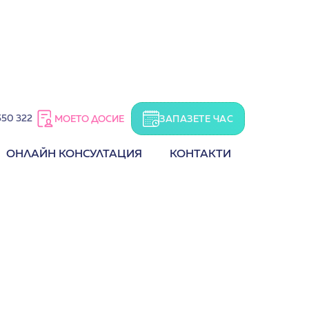
550 322
ЗАПАЗЕТЕ ЧАС
МОЕТО ДОСИЕ
ОНЛАЙН КОНСУЛТАЦИЯ
КОНТАКТИ
Детска нефрология
, 
Педиатрия
доц. д-р Мария Гайдарова
Запази час
SUPERDOC
CONSENTO
ОН
Образованиe и квалификации