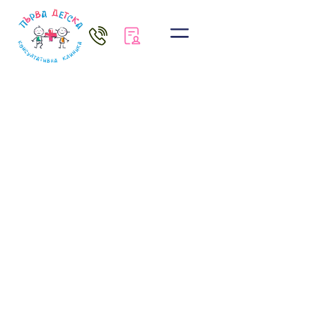
1ДКК София
Алергология
,
Педиатрия
д-р Паола Абаджиева
Запази час
CONSENTO