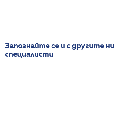
Владее английски език.
Запознайте се и с другите ни
специалисти