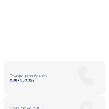
Д-р Джанет Хасанова
Педиатрия
Телефони за връзка
0887 550 322
Нашите локации