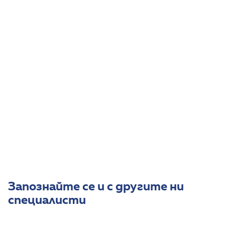
От 2008 г. до 2011 г. работи като рехабилитатор
в ДКЦ XXIV София.
От 2011 г. до 2014 г. работи като рехабилитатор в
СБДПЛР Панчарево.
От 2014 г. Петър Константинов е на свободна
практика.
Присъединява се към екипа на “Първа детска
консултативна клиника” през 2016 г.
Владее английски и италиански език.
Запознайте се и с другите ни
специалисти