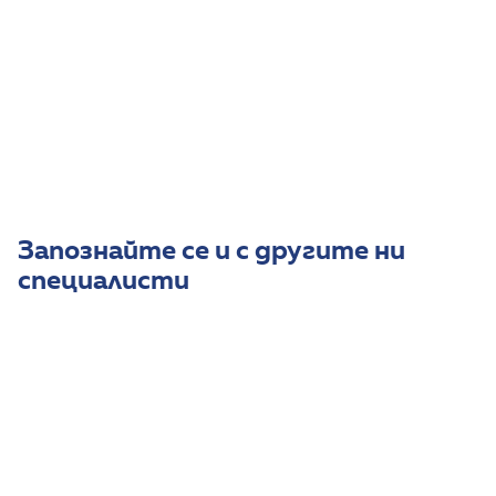
Д-р Величка Опаранова има интереси в областта
на хроничните белодробни заболявания,
бронхиалната астма и белодробната патология в
кърмаческата възраст.
Има опит в провеждането на клинични проучвания.
Запознайте се и с другите ни
специалисти