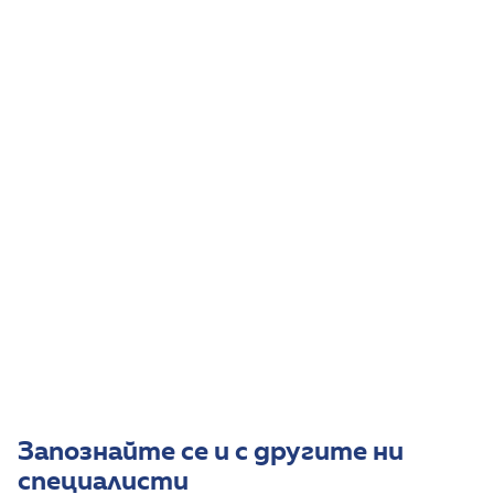
Активно участие в международни конгреси,
свързани с лечението на макулна дегенерация,
глаукома.
Активно участие в международни клинични
изпитвания, свързани с лечение на макулна
дегенерация
Биография
От 2017 г. до момента д-р Бачева работи в ДКЦ
Св. София - бул. България, а към момента е част и
от екипите специалисти на 1ДКК и МЦ Хейлан Кеър
- България (МЦ Поликлиника България).
Владее английски език.
Запознайте се и с другите ни
специалисти