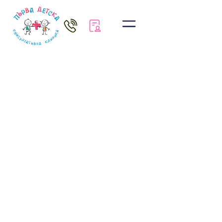
1ДКК София
Офталмология
Д-р Вероника Бачева
Запази час
CONSENTO