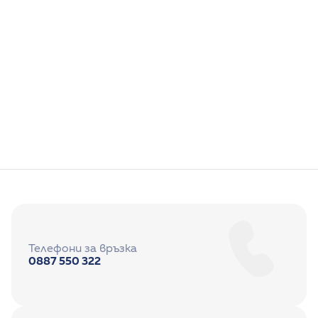
Д-р Джанет Хасанова
Педиатрия
Телефони за връзка
0887 550 322