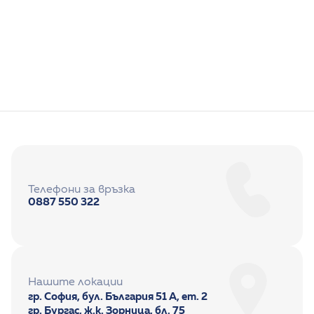
Д-р Джанет Хасанова
Педиатрия
Телефони за връзка
0887 550 322
Нашите локации
гр. София, бул. България 51 А, ет. 2
гр. Бургас, ж.к. Зорница, бл. 75