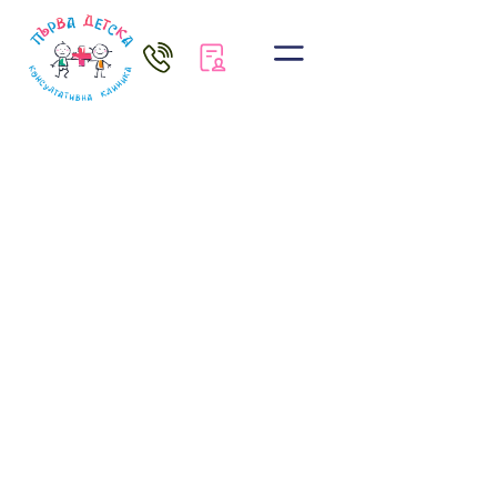
1ДКК София
УНГ
д-р Виктория Калудова
Запази час
CONSENTO