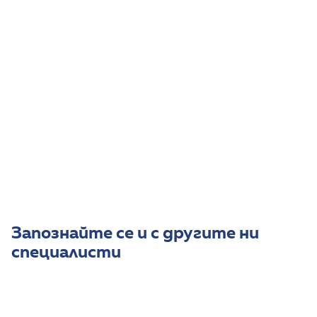
Курс: Ендоскопска синус хирургия в Барселона,
Испания, Септември 2024 г.
Биография
Д-р Калудова е работила в МЦ Фи Хелт София.
Практикува в УМБАЛСМ Н. И. Пирогов и към
момента е част от екипа специалисти на 1ДКК и
МДЦ Хейлан Кеър - Младост.
Владее английски език.
Запознайте се и с другите ни
специалисти