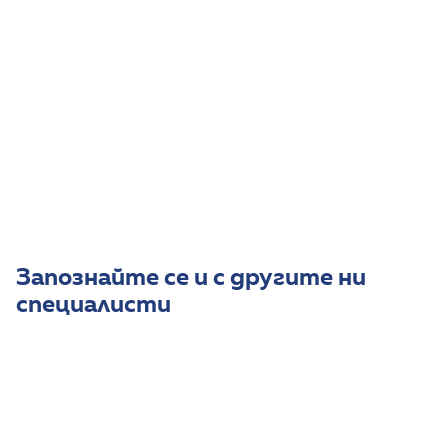
Научни интереси
Осъществяване на хематологични, клинико-
химични, ензимни, имунологични и биохимични
тестове, необходими за изграждане на клинико-
лабораторни констелации при диагностиката и
лечението на специфични и неспецифични
белодробни болести при деца и възрастни.
Запознайте се и с другите ни
специалисти