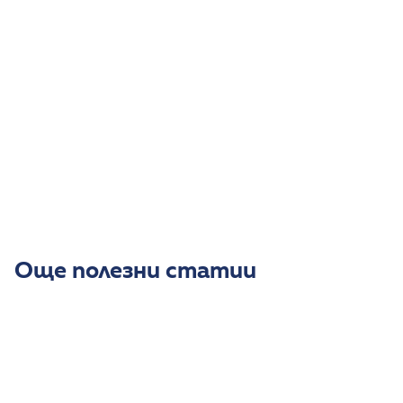
София
безплатна онлайн консултация
Още полезни статии