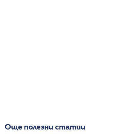
хармония между тяло, ум и
емоции
Представяме ви нашите специалисти по:
Двигателно и психо-моторно развитие
Боуен терапия
Психология
Още полезни статии