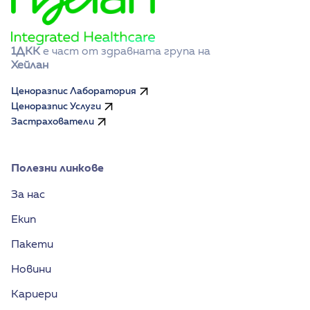
1ДКК
 е част от здравната група на 
Хейлан
Ценоразпис Лаборатория
Ценоразпис Услуги
Застрахователи
Полезни линкове
За нас
Екип
Пакети
Новини
Кариери