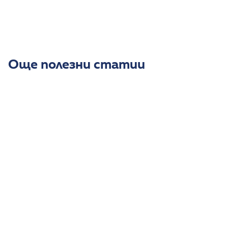
внимателна и навременна грижа
За записване на домашен преглед се свържете с
нас на: 0887 550 322
Още полезни статии