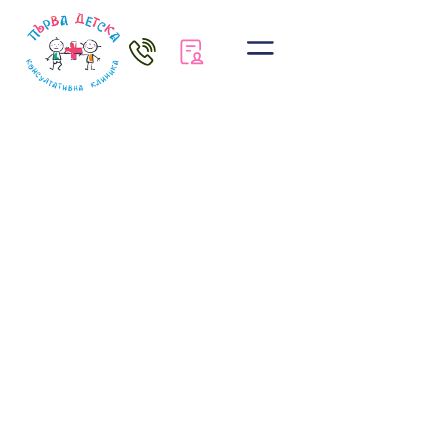
Новини
Първа Детска
Консултативна Клиника
домашно