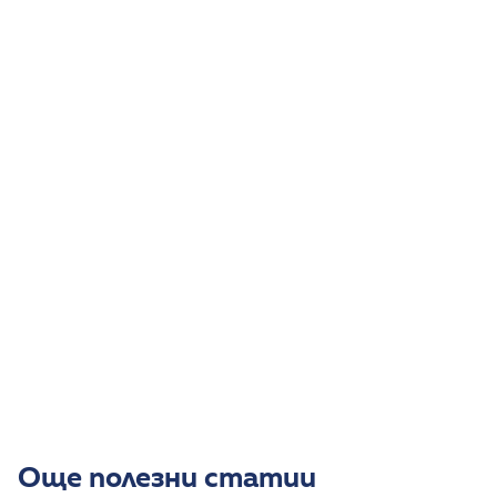
Осигурете покой и достатъчно течности.
Следете температурата и при нужда
използвайте подходящ антипиретик.
Поддържайте добра хигиена на кожата.
Подрязвайте ноктите, за да избегнете
разчесване.
Потърсете лекар при висока температура,
силна отпадналост или признаци на
усложнения.
Автор:
Още полезни статии