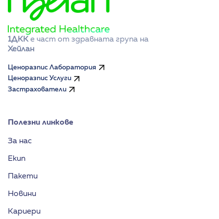
1ДКК
 е част от здравната група на 
Хейлан
Ценоразпис Лаборатория
Ценоразпис Услуги
Застрахователи
Полезни линкове
За нас
Екип
Пакети
Новини
Кариери