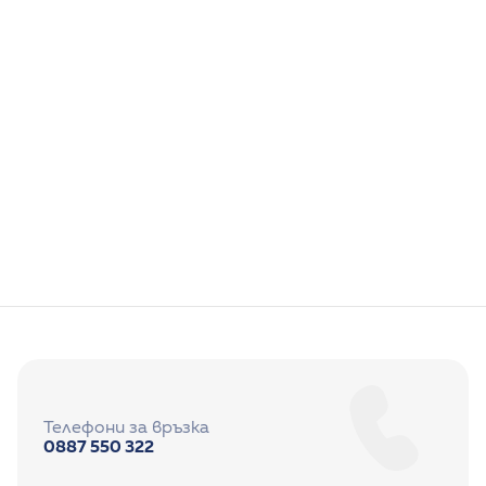
Ваксинационна кампания
Грижа за здравето на децата и цялото
семейство.
Новини
23/9/2025
Телефони за връзка
0887 550 322